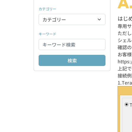
カテゴリー
はじ
専用サ
ただし
キーワード
シェル
確認の
お客様
https:
上記で
接続例
1.T