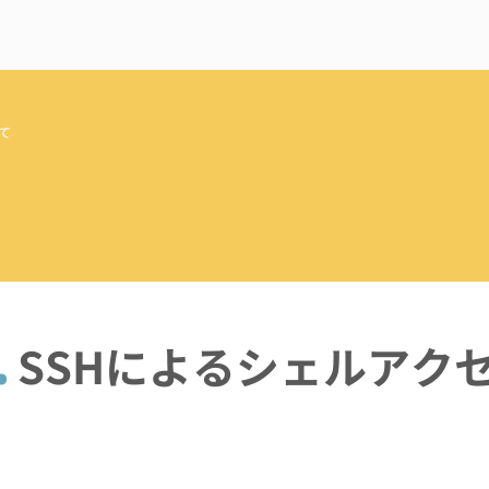
て
.
SSHによるシェルアク